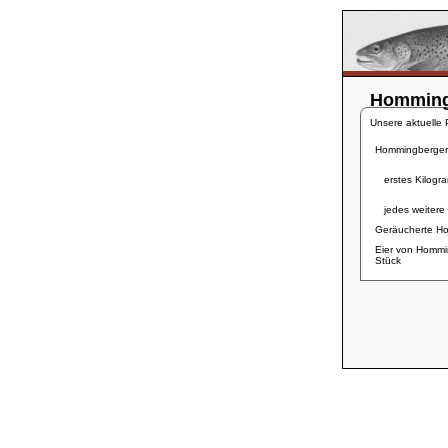
Hommingb
Unsere aktuelle P
Hommingberger 
erstes Kilogr
jedes weitere
Geräucherte Ho
Eier von Hommi
Stück