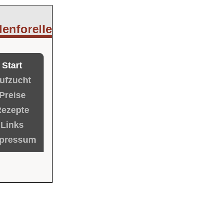
enforelle
Start
ufzucht
Preise
ezepte
Links
pressum