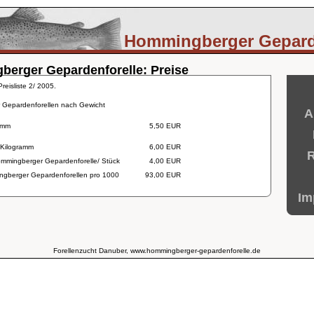
Hommingberger Gepard
erger Gepardenforelle: Preise
reisliste 2/ 2005.
Gepardenforellen nach Gewicht
A
amm
5,50 EUR
 Kilogramm
6,00 EUR
R
mmingberger Gepardenforelle/ Stück
4,00 EUR
ngberger Gepardenforellen pro 1000
93,00 EUR
Im
Forellenzucht Danuber, www.hommingberger-gepardenforelle.de